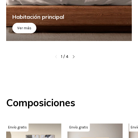
Habitación principal
Ver más
1
/
4
Composiciones
Envío gratis
Envío gratis
Enví