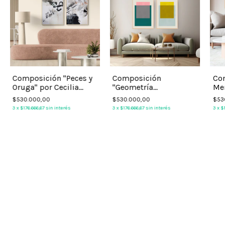
Composición "Peces y
Composición
Co
Oruga" por Cecilia
"Geometría
Men
Borghi
Conceptual" por Vitor
Pat
$530.000,00
$530.000,00
$53
Costa
3
x
$176.666,67
sin interés
3
x
$176.666,67
sin interés
3
x
$1