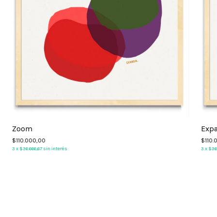
Zoom
Expa
$110.000,00
$110.
3
x
$36.666,67
sin interés
3
x
$36