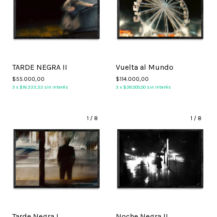
TARDE NEGRA II
Vuelta al Mundo
$55.000,00
$114.000,00
3
x
$18.333,33
sin interés
3
x
$38.000,00
sin interés
1
/
8
1
/
8
Tarde Negra I
Noche Negra II