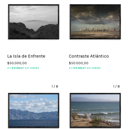
La Isla de Enfrente
Contraste Atlántico
$50.000,00
$50.000,00
3
x
$16.666,67
sin interés
3
x
$16.666,67
sin interés
1
/
8
1
/
8