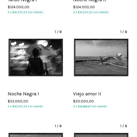
$124.000,00
$124.000,00
3
x
$41.333,33
sin interés
3
x
$41.333,33
sin interés
1
/
8
1
/
8
Noche Negra I
Viejo amor II
$55.000,00
$50.000,00
3
x
$18.333,33
sin interés
3
x
$16.666,67
sin interés
1
/
8
1
/
8