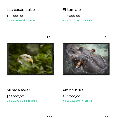
Las casas cubo
El templo
$50.000,00
$114.000,00
3
x
$16.666,67
sin interés
3
x
$38.000,00
sin interés
1
/
8
1
/
8
Mirada aviar
Amphibius
$55.000,00
$114.000,00
3
x
$18.333,33
sin interés
3
x
$38.000,00
sin interés