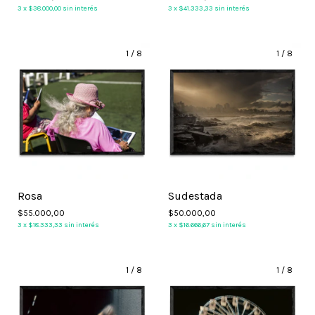
3
x
$38.000,00
sin interés
3
x
$41.333,33
sin interés
1
/
8
1
/
8
Rosa
Sudestada
$55.000,00
$50.000,00
3
x
$18.333,33
sin interés
3
x
$16.666,67
sin interés
1
/
8
1
/
8