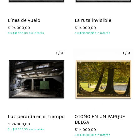
Línea de vuelo
La ruta invisible
$124.000,00
$114.000,00
3
x
$41.333,33
sin interés
3
x
$38.000,00
sin interés
1
/
8
1
/
8
Luz perdida en el tiempo
OTOÑO EN UN PARQUE
BELGA
$124.000,00
3
x
$41.333,33
sin interés
$114.000,00
3
x
$38.000,00
sin interés