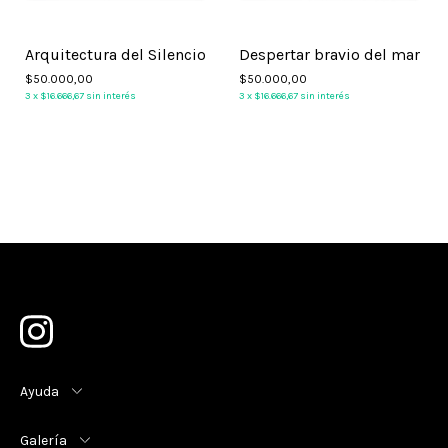
Arquitectura del Silencio
Despertar bravio del mar
$50.000,00
$50.000,00
3
x
$16.666,67
sin interés
3
x
$16.666,67
sin interés
Ayuda
Galería