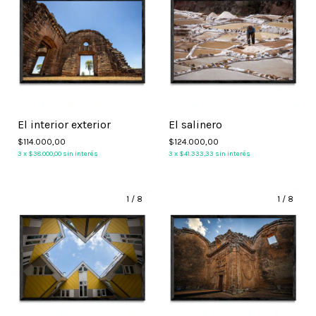
El interior exterior
El salinero
$114.000,00
$124.000,00
3
x
$38.000,00
sin interés
3
x
$41.333,33
sin interés
1
/
8
1
/
8