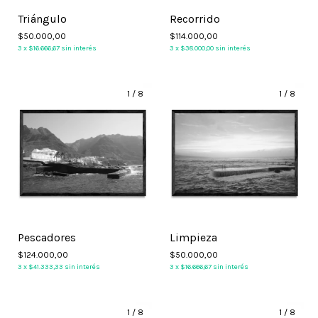
Triángulo
Recorrido
$50.000,00
$114.000,00
3
x
$16.666,67
sin interés
3
x
$38.000,00
sin interés
1
/
8
1
/
8
Pescadores
Limpieza
$124.000,00
$50.000,00
3
x
$41.333,33
sin interés
3
x
$16.666,67
sin interés
1
/
8
1
/
8