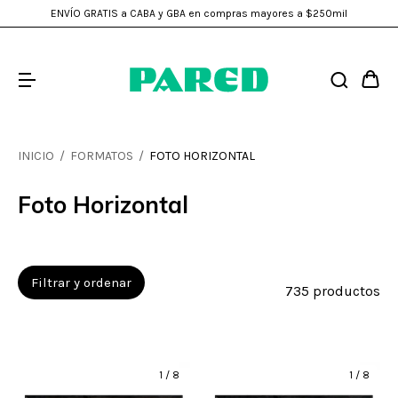
ENVÍO GRATIS a CABA y GBA en compras mayores a $250mil
INICIO
/
FORMATOS
/
FOTO HORIZONTAL
Foto Horizontal
Filtrar y ordenar
735 productos
1
/
8
1
/
8