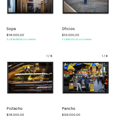
Sopa
Oficios
$114.000,00
$55.000,00
3
x
$38.000,00
sin interés
3
x
$18.333,33
sin interés
1
/
8
1
/
8
Pistacho
Pancho
$114.000,00
$124.000,00