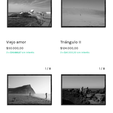
Viejo amor
Triángulo II
$50.000,00
$124.000,00
3
x
$16.666,67
sin interés
3
x
$41.333,33
sin interés
1
/
8
1
/
8