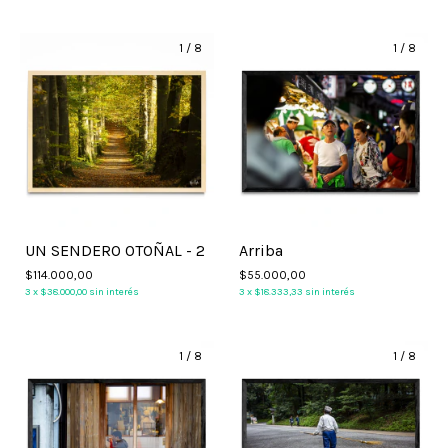
1
/
8
1
/
8
UN SENDERO OTOÑAL - 2
Arriba
$114.000,00
$55.000,00
3
x
$38.000,00
sin interés
3
x
$18.333,33
sin interés
1
/
8
1
/
8