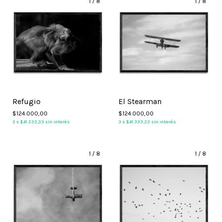
1
/
8
1
/
8
Refugio
El Stearman
$124.000,00
$124.000,00
3
x
$41.333,33
sin interés
3
x
$41.333,33
sin interés
1
/
8
1
/
8