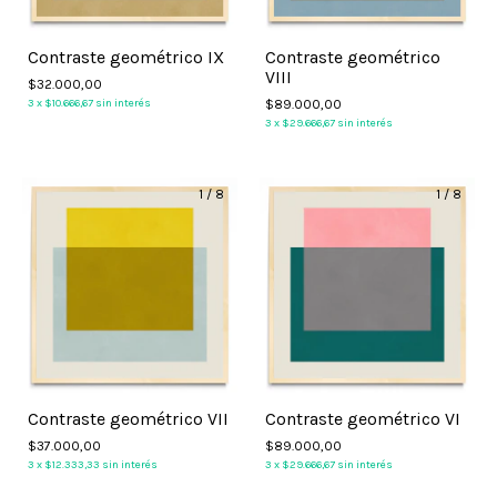
Contraste geométrico IX
Contraste geométrico
VIII
$32.000,00
3
x
$10.666,67
sin interés
$89.000,00
3
x
$29.666,67
sin interés
1
/
8
1
/
8
Contraste geométrico VII
Contraste geométrico VI
$37.000,00
$89.000,00
3
x
$12.333,33
sin interés
3
x
$29.666,67
sin interés