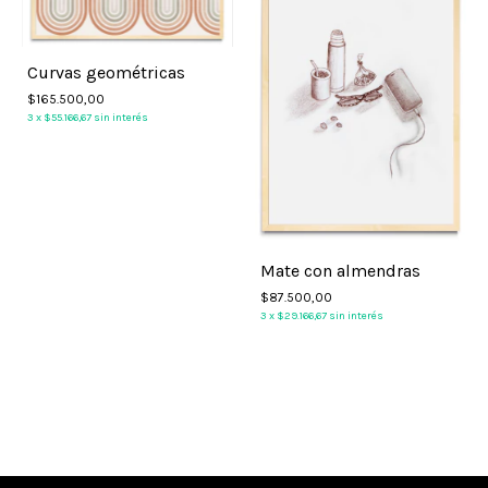
Curvas geométricas
$165.500,00
3
x
$55.166,67
sin interés
Mate con almendras
$87.500,00
3
x
$29.166,67
sin interés