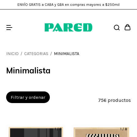
ENVÍO GRATIS a CABA y GBA en compras mayores a $250mil
INICIO
/
CATEGORIAS
/
MINIMALISTA
Minimalista
Filtrar y ordenar
756 productos
1
/
8
1
/
8