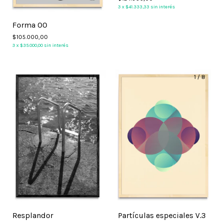
3
x
$41.333,33
sin interés
Forma 00
$105.000,00
3
x
$35.000,00
sin interés
1
/
8
1
/
8
Resplandor
Partículas especiales V.3