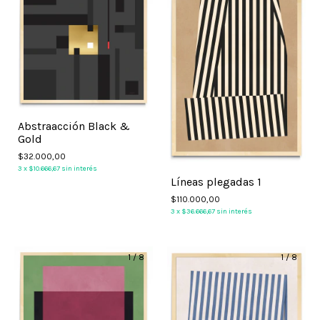
Abstraacción Black &
Gold
$32.000,00
3
x
$10.666,67
sin interés
Líneas plegadas 1
$110.000,00
3
x
$36.666,67
sin interés
1
/
8
1
/
8