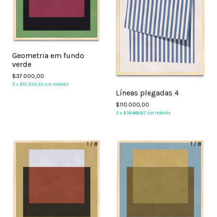
Geometria em fundo
verde
$37.000,00
3
x
$12.333,33
sin interés
Líneas plegadas 4
$110.000,00
3
x
$36.666,67
sin interés
1
/
8
1
/
8