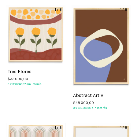
1
/
8
1
/
8
Tres Flores
$32.000,00
3
x
$10.666,67
sin interés
Abstract Art V
$48.000,00
3
x
$16.000,00
sin interés
1
/
8
1
/
8