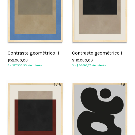
Contraste geométrico III
Contraste geométrico II
$52.000,00
$110.000,00
3
x
$17.333,33
sin interés
3
x
$36.666,67
sin interés
1
/
8
1
/
8