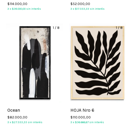
$114.000,00
$52.000,00
3
x
$38.000,00
sin interés
3
x
$17.333,33
sin interés
1
/
8
1
/
8
Ocean
HOJA Nro 6
$82.000,00
$110.000,00
3
x
$27.333,33
sin interés
3
x
$36.666,67
sin interés