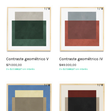
1
/
8
1
/
8
Contraste geométrico V
Contraste geométrico IV
$71.000,00
$89.000,00
3
x
$23.666,67
sin interés
3
x
$29.666,67
sin interés
1
/
8
1
/
8