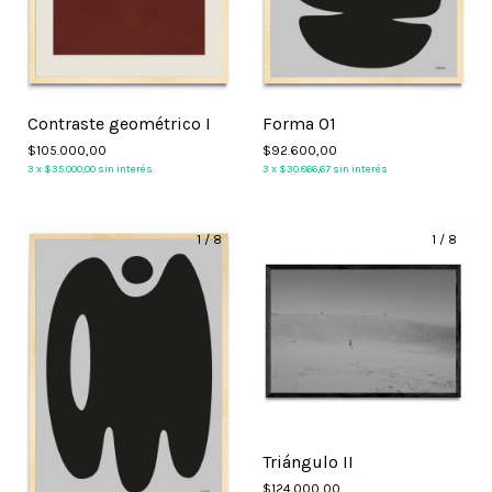
Contraste geométrico I
Forma 01
$105.000,00
$92.600,00
3
x
$35.000,00
sin interés
3
x
$30.866,67
sin interés
1
/
8
1
/
8
Triángulo II
$124.000,00