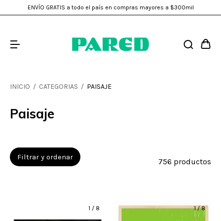
ENVÍO GRATIS a todo el país en compras mayores a $300mil
INICIO
/
CATEGORIAS
/
PAISAJE
Paisaje
Filtrar y ordenar
756 productos
1
/
8
1
/
8