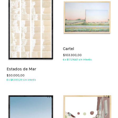
Cartel
$103.300,00
6
x
$17.216,67
sin interés
Estados de Mar
$50.000,00
6
x
$8.333,33
sin interés
1
/
8
1
/
8