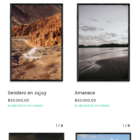
1
/
8
1
/
8
Sendero en Jujuy
Amanece
$50.000,00
$50.000,00
6
x
$8.333,33
sin interés
6
x
$8.333,33
sin interés
1
/
8
1
/
8