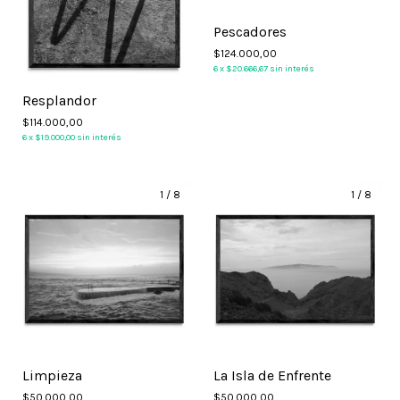
Pescadores
$124.000,00
6
x
$20.666,67
sin interés
Resplandor
$114.000,00
6
x
$19.000,00
sin interés
1
/
8
1
/
8
Limpieza
La Isla de Enfrente
$50.000,00
$50.000,00