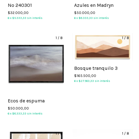
Nº 240301
Azules en Madryn
$32.000,00
$50.000,00
6
x
$5.333,33
sin interés
6
x
$8.333,33
sin interés
1
/
8
1
/
8
Bosque tranquilo 3
$165.500,00
6
x
$27.583,33
sin interés
Ecos de espuma
$50.000,00
6
x
$8.333,33
sin interés
1
/
8
1
/
8