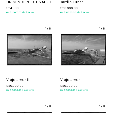
UN SENDERO OTOÑAL - 1
Jardín Lunar
$114.000,00
$110.000,00
6
x
$19.000,00
sin interés
6
x
$18.333,33
sin interés
1
/
8
1
/
8
Viejo amor II
Viejo amor
$50.000,00
$50.000,00
6
x
$8.333,33
sin interés
6
x
$8.333,33
sin interés
1
/
8
1
/
8