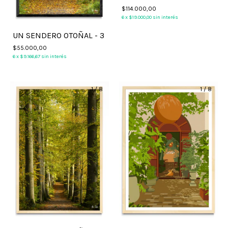
$114.000,00
6
x
$19.000,00
sin interés
UN SENDERO OTOÑAL - 3
$55.000,00
6
x
$9.166,67
sin interés
1
/
8
1
/
8