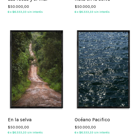
$50.000,00
$50.000,00
6
x
$8.333,33
sin interés
6
x
$8.333,33
sin interés
1
/
8
1
/
8
En la selva
Océano Pacifico
$50.000,00
$50.000,00
6
x
$8.333,33
sin interés
6
x
$8.333,33
sin interés