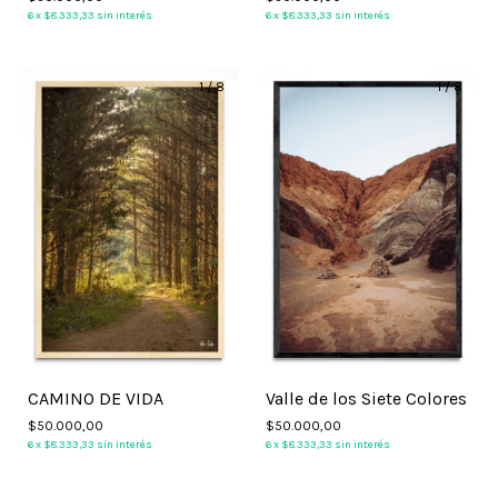
6
x
$8.333,33
sin interés
6
x
$8.333,33
sin interés
1
/
8
1
/
8
CAMINO DE VIDA
Valle de los Siete Colores
$50.000,00
$50.000,00
6
x
$8.333,33
sin interés
6
x
$8.333,33
sin interés