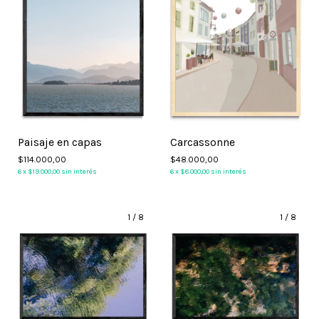
Paisaje en capas
Carcassonne
$114.000,00
$48.000,00
6
x
$19.000,00
sin interés
6
x
$8.000,00
sin interés
1
/
8
1
/
8