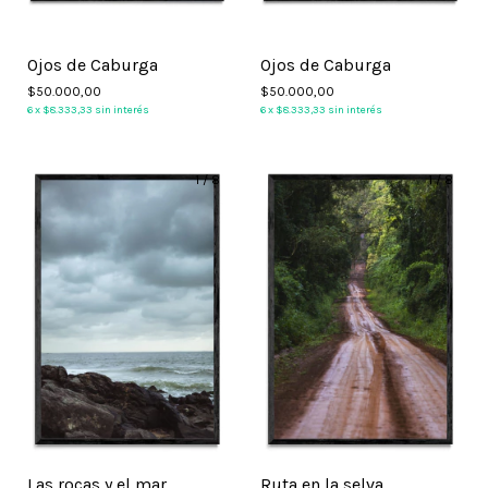
Ojos de Caburga
Ojos de Caburga
$50.000,00
$50.000,00
6
x
$8.333,33
sin interés
6
x
$8.333,33
sin interés
1
/
8
1
/
8
Las rocas y el mar
Ruta en la selva