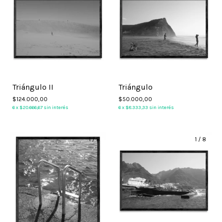
Triángulo II
Triángulo
$124.000,00
$50.000,00
6
x
$20.666,67
sin interés
6
x
$8.333,33
sin interés
1
/
8
1
/
8