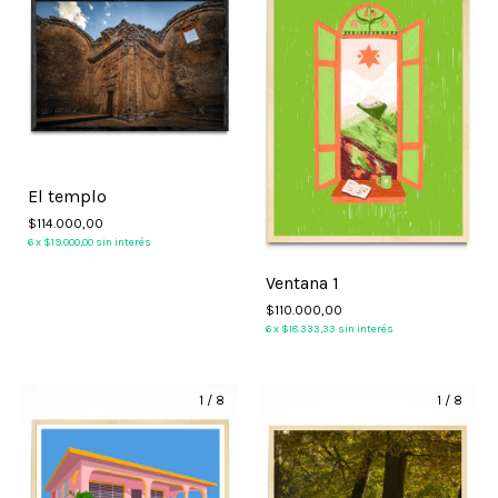
El templo
$114.000,00
6
x
$19.000,00
sin interés
Ventana 1
$110.000,00
6
x
$18.333,33
sin interés
1
/
8
1
/
8