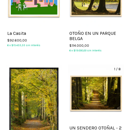
La Casita
OTOÑO EN UN PARQUE
BELGA
$92.600,00
6
x
$15.433,33
sin interés
$114.000,00
6
x
$19.000,00
sin interés
1
/
8
1
/
8
UN SENDERO OTOÑAL - 2