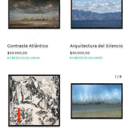
Contraste Atlántico
Arquitectura del Silencio
$50.000,00
$50.000,00
6
x
$8.333,33
sin interés
6
x
$8.333,33
sin interés
1
/
8
1
/
8