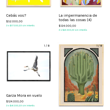
Cebás vos?
La impermanencia de
todas las cosas (4)
$52.000,00
3
x
$17.333,33
sin interés
$124.000,00
3
x
$41.333,33
sin interés
1
/
8
1
/
8
Garza Mora en vuelo
$124.000,00
3
x
$41.333,33
sin interés