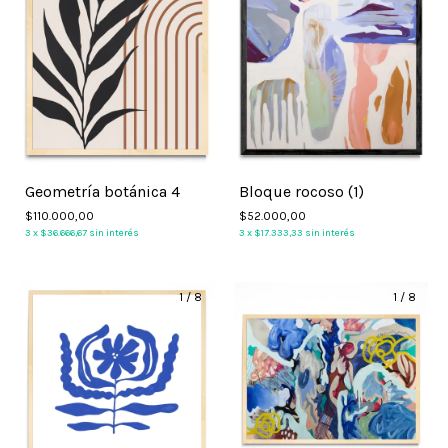
Geometría botánica 4
Bloque rocoso (1)
$110.000,00
$52.000,00
3
x
$36.666,67
sin interés
3
x
$17.333,33
sin interés
1
/
8
1
/
8