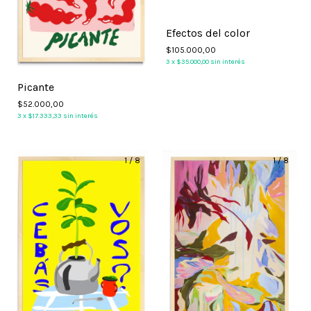
Efectos del color
$105.000,00
3
x
$35.000,00
sin interés
Picante
$52.000,00
3
x
$17.333,33
sin interés
1
/
8
1
/
8