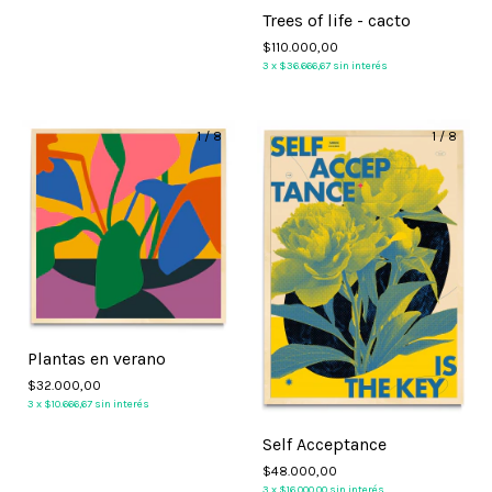
Trees of life - cacto
$110.000,00
3
x
$36.666,67
sin interés
1
/
8
1
/
8
Plantas en verano
$32.000,00
3
x
$10.666,67
sin interés
Self Acceptance
$48.000,00
3
x
$16.000,00
sin interés