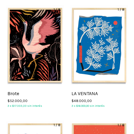
1
/
8
1
/
8
Brote
LA VENTANA
$52.000,00
$48.000,00
3
x
$17.333,33
sin interés
3
x
$16.000,00
sin interés
1
/
8
1
/
8