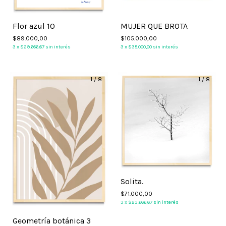
Flor azul 10
MUJER QUE BROTA
$89.000,00
$105.000,00
3
x
$29.666,67
sin interés
3
x
$35.000,00
sin interés
1
/
8
1
/
8
Solita.
$71.000,00
3
x
$23.666,67
sin interés
Geometría botánica 3