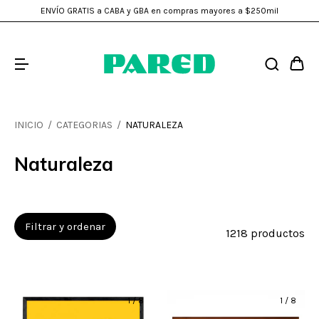
ENVÍO GRATIS a CABA y GBA en compras mayores a $250mil
INICIO
/
CATEGORIAS
/
NATURALEZA
Naturaleza
Filtrar y ordenar
1218 productos
1
/
8
1
/
8