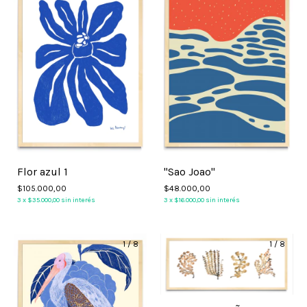
Flor azul 1
"Sao Joao"
$105.000,00
$48.000,00
3
x
$35.000,00
sin interés
3
x
$16.000,00
sin interés
1
/
8
1
/
8