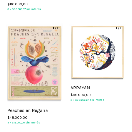
$110.000,00
3
x
$36.666,67
sin interés
1
/
8
1
/
8
ARRAYAN
$89.000,00
3
x
$29.666,67
sin interés
Peaches en Regalia
$48.000,00
3
x
$16.000,00
sin interés