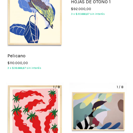
HOJAS DE OTOÑO 1
$92.000,00
3
x
$30.666,67
sin interés
Pelicano
$110.000,00
3
x
$36.666,67
sin interés
1
/
8
1
/
8