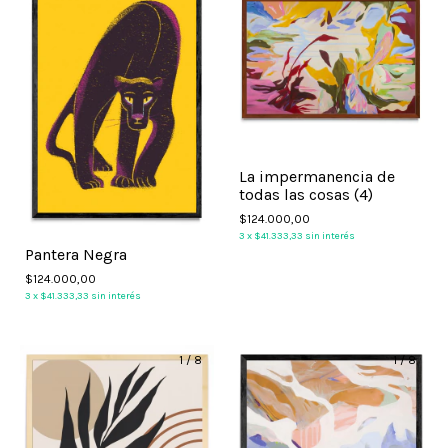
La impermanencia de
todas las cosas (4)
$124.000,00
3
x
$41.333,33
sin interés
Pantera Negra
$124.000,00
3
x
$41.333,33
sin interés
1
/
8
1
/
8