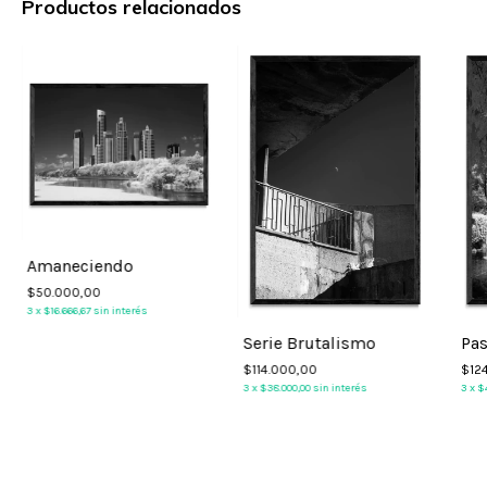
Productos relacionados
Amaneciendo
$50.000,00
3
x
$16.666,67
sin interés
Serie Brutalismo
Pas
$114.000,00
$12
3
x
$38.000,00
sin interés
3
x
$