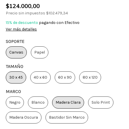
$124.000,00
Precio sin impuestos
$102.479,34
15% de descuento
pagando con Efectivo
Ver más detalles
SOPORTE
Canvas
Papel
TAMAÑO
30 x 45
40 x 60
60 x 90
80 x 120
MARCO
Negro
Blanco
Madera Clara
Solo Print
Madera Oscura
Bastidor Sin Marco