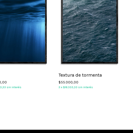
3
Textura de tormenta
0,00
$55.000,00
33,33
sin interés
3
x
$18.333,33
sin interés