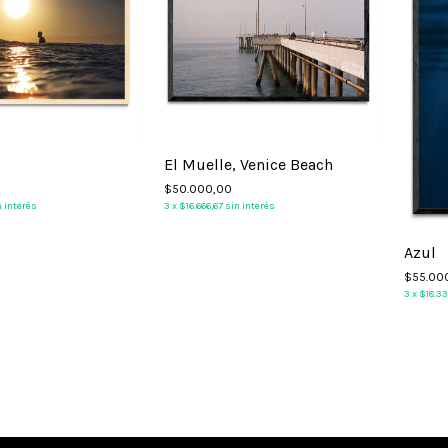
El Muelle, Venice Beach
$50.000,00
n interés
3
x
$16.666,67
sin interés
Azul
$55.00
3
x
$18.3