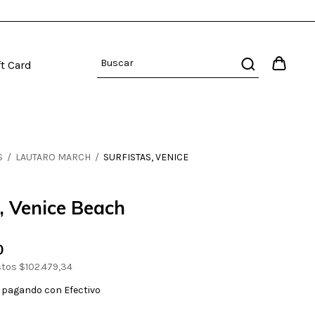
ft Card
S
/
LAUTARO MARCH
/
SURFISTAS, VENICE
s, Venice Beach
0
stos
$102.479,34
pagando con Efectivo