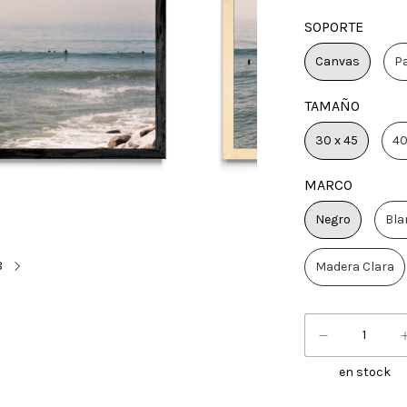
SOPORTE
Canvas
P
TAMAÑO
30 x 45
40
MARCO
Negro
Bla
8
Madera Clara
en stock