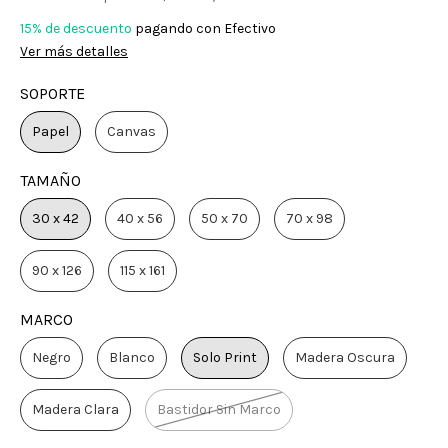
15% de descuento
pagando con Efectivo
Ver más detalles
SOPORTE
Papel
Canvas
TAMAÑO
30 x 42
40 x 56
50 x 70
70 x 98
90 x 126
115 x 161
MARCO
Negro
Blanco
Solo Print
Madera Oscura
Madera Clara
Bastidor Sin Marco