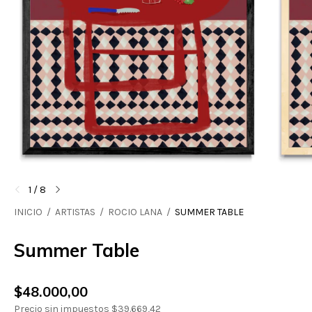
1
/
8
INICIO
/
ARTISTAS
/
ROCIO LANA
/
SUMMER TABLE
Summer Table
$48.000,00
Precio sin impuestos
$39.669,42