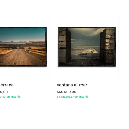
serrana
Ventana al mar
00,00
$50.000,00
3
33,33
sin interés
3
x
$16.666,67
sin interés