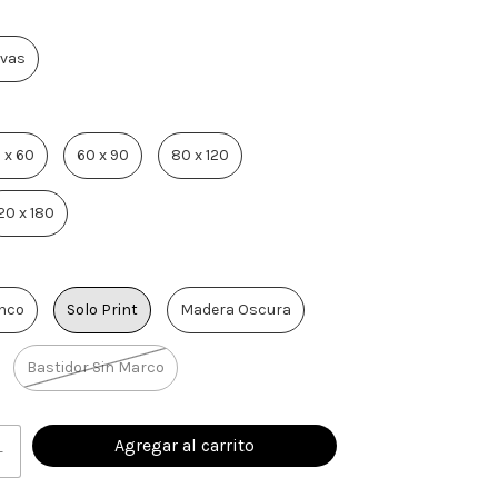
vas
 x 60
60 x 90
80 x 120
20 x 180
nco
Solo Print
Madera Oscura
Bastidor Sin Marco