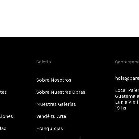
Galería
Contactan
hola@pare
Sobre Nosotros
Local Pale
tes
Sobre Nuestras Obras
Guatemala
Lun a Vie 1
Nuestras Galerías
19 hs
ciones
Vendé tu Arte
idad
Franquicias