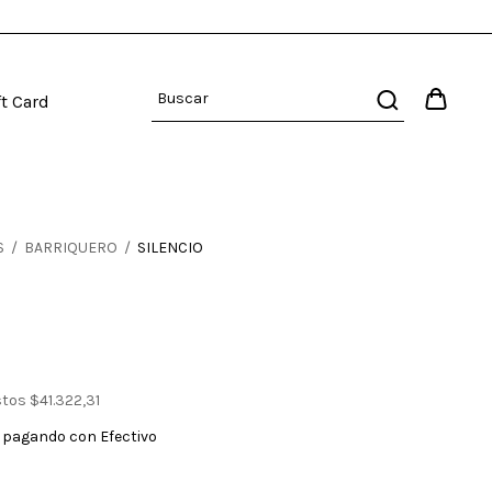
ft Card
S
/
BARRIQUERO
/
SILENCIO
stos
$41.322,31
pagando con Efectivo