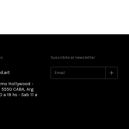
os
Suscribite al newsletter
d.art
rmo Hollywood -
 5550 CABA, Arg
0 a 19 hs - Sab 11 a