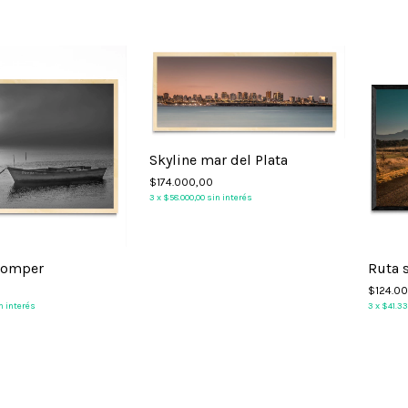
Skyline mar del Plata
$174.000,00
3
x
$58.000,00
sin interés
 romper
Ruta 
$124.0
n interés
3
x
$41.3