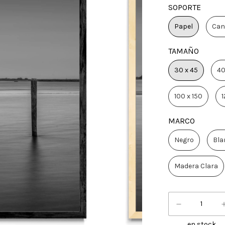
SOPORTE
Papel
Can
TAMAÑO
30 x 45
40
100 x 150
1
MARCO
Negro
Bla
Madera Clara
en stock