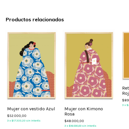
Productos relacionados
Ret
Roj
$89
3
x
$2
Mujer con vestido Azul
Mujer con Kimono
Rosa
$52.000,00
3
x
$17.333,33
sin interés
$48.000,00
3
x
$16.000,00
sin interés