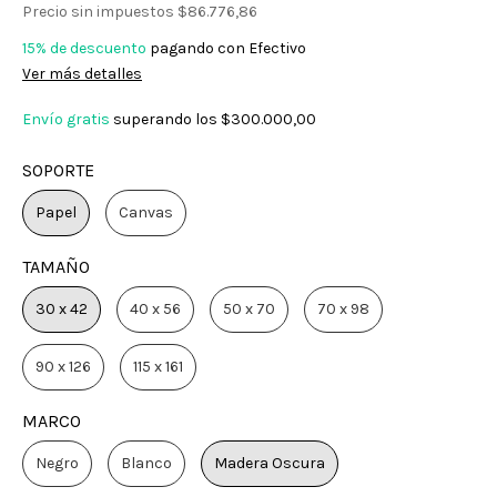
Precio sin impuestos
$86.776,86
15% de descuento
pagando con Efectivo
Ver más detalles
Envío gratis
superando los
$300.000,00
SOPORTE
Papel
Canvas
TAMAÑO
30 x 42
40 x 56
50 x 70
70 x 98
90 x 126
115 x 161
MARCO
Negro
Blanco
Madera Oscura