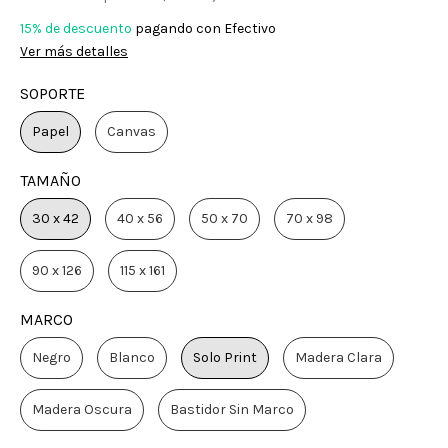
15% de descuento
pagando con Efectivo
Ver más detalles
SOPORTE
Papel
Canvas
TAMAÑO
30 x 42
40 x 56
50 x 70
70 x 98
90 x 126
115 x 161
MARCO
Negro
Blanco
Solo Print
Madera Clara
Madera Oscura
Bastidor Sin Marco