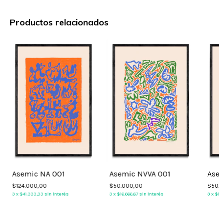
Productos relacionados
Asemic NA 001
Asemic NVVA 001
As
$124.000,00
$50.000,00
$50
3
x
$41.333,33
sin interés
3
x
$16.666,67
sin interés
3
x
$1