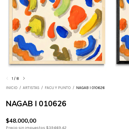
1
/
8
INICIO
/
ARTISTAS
/
FACU Y PUNTO
/
NAGAB I 010626
NAGAB I 010626
$48.000,00
Precio sin impuestos
$39.669,42