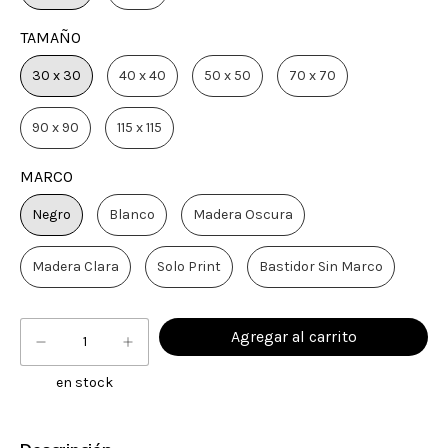
TAMAÑO
30 x 30
40 x 40
50 x 50
70 x 70
90 x 90
115 x 115
MARCO
Negro
Blanco
Madera Oscura
Madera Clara
Solo Print
Bastidor Sin Marco
en stock