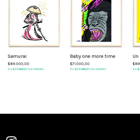
Samurai
Baby one more time
Un 
$89.000,00
$71.000,00
$89
3
x
$29.666,67
sin interés
3
x
$23.666,67
sin interés
3
x
$2