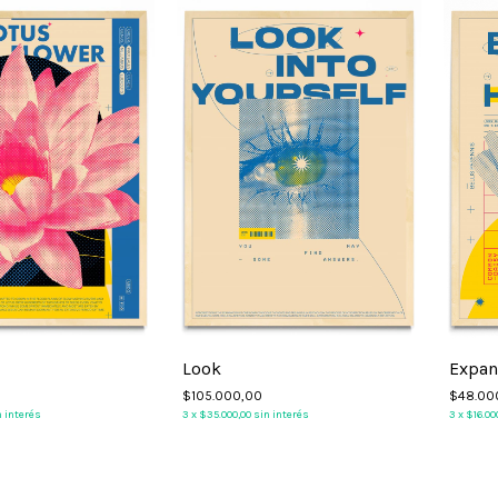
Look
Expa
$105.000,00
$48.00
n interés
3
x
$35.000,00
sin interés
3
x
$16.00