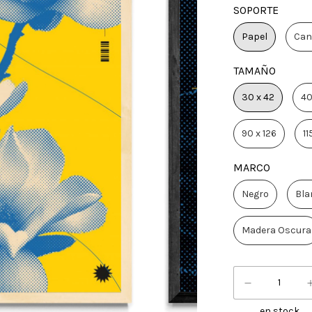
SOPORTE
Papel
Can
TAMAÑO
30 x 42
40
90 x 126
11
MARCO
Negro
Bla
Madera Oscura
en stock