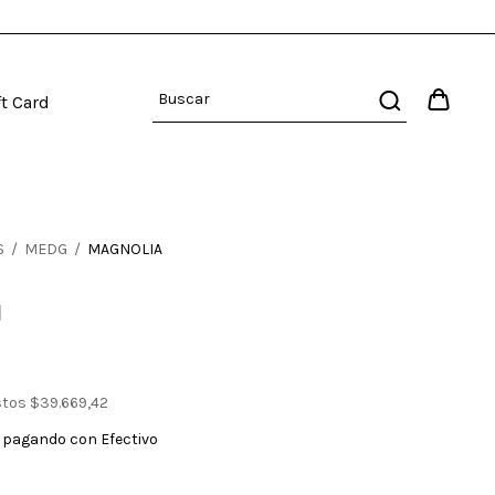
ft Card
S
/
MEDG
/
MAGNOLIA
a
stos
$39.669,42
pagando con Efectivo