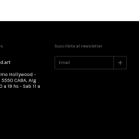
os
Suscribite al newsletter
d.art
rmo Hollywood -
 5550 CABA, Arg
0 a 19 hs - Sab 11 a