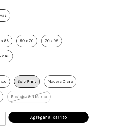
vas
 x 56
50 x 70
70 x 98
5 x 161
nco
Solo Print
Madera Clara
Bastidor Sin Marco