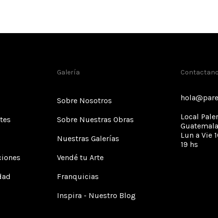
Galería
Contactan
hola@pare
Sobre Nosotros
Local Pale
tes
Sobre Nuestras Obras
Guatemala
Lun a Vie 1
Nuestras Galerías
19 hs
ciones
Vendé tu Arte
idad
Franquicias
Inspira - Nuestro Blog