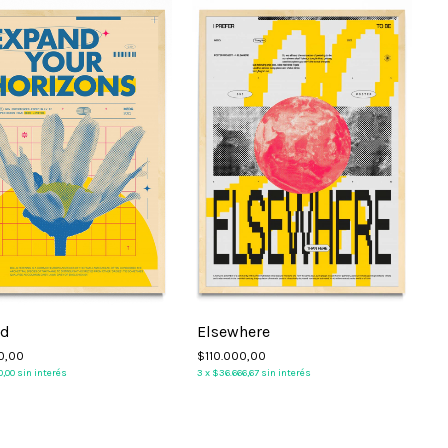
3
nd
Elsewhere
0,00
$110.000,00
0,00
sin interés
3
x
$36.666,67
sin interés