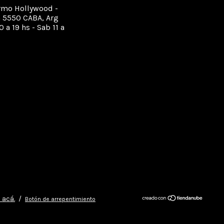
rmo Hollywood -
 5550 CABA, Arg
0 a 19 hs - Sab 11 a
 acá.
/
Botón de arrepentimiento