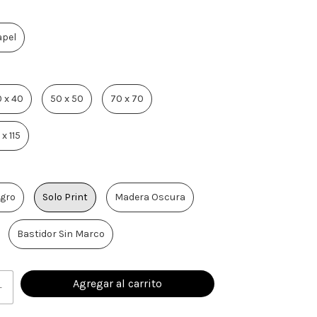
apel
 x 40
50 x 50
70 x 70
 x 115
gro
Solo Print
Madera Oscura
Bastidor Sin Marco