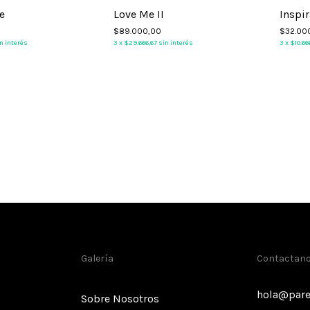
e
Love Me II
Inspi
$89.000,00
$32.00
n interés
3
x
$29.666,67
sin interés
3
x
$10.66
Galería
Contactan
hola@pare
Sobre Nosotros