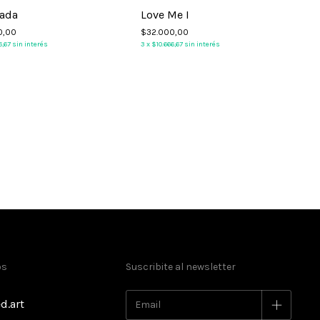
rada
Love Me I
0,00
$32.000,00
6,67
sin interés
3
x
$10.666,67
sin interés
3
os
Suscribite al newsletter
d.art