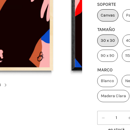
SOPORTE
Canvas
P
TAMAÑO
30 x 30
40
90 x 90
115
MARCO
Blanco
Ne
8
Madera Clara
en stock