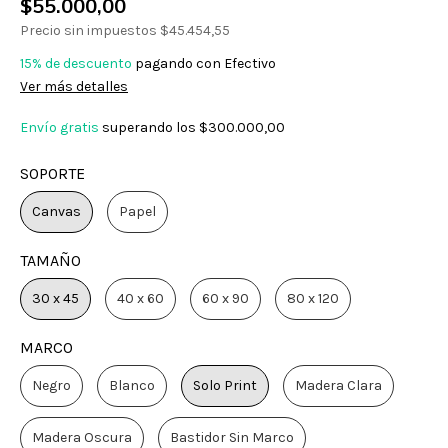
$55.000,00
Precio sin impuestos
$45.454,55
15% de descuento
pagando con Efectivo
Ver más detalles
Envío gratis
superando los
$300.000,00
SOPORTE
Canvas
Papel
TAMAÑO
30 x 45
40 x 60
60 x 90
80 x 120
MARCO
Negro
Blanco
Solo Print
Madera Clara
Madera Oscura
Bastidor Sin Marco