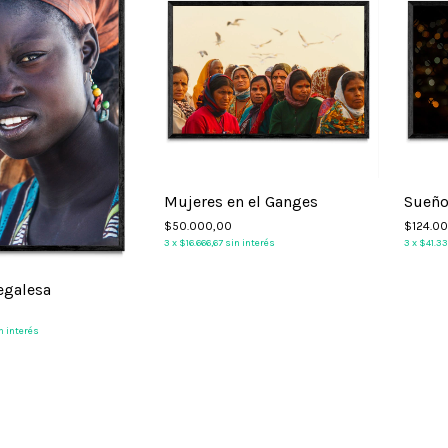
Mujeres en el Ganges
Sueño
$50.000,00
$124.0
3
x
$16.666,67
sin interés
3
x
$41.3
egalesa
n interés