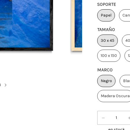
SOPORTE
Papel
Can
TAMAÑO
30 x 45
40
100 x 150
1
MARCO
Negro
Bla
8
Madera Oscura
en stock