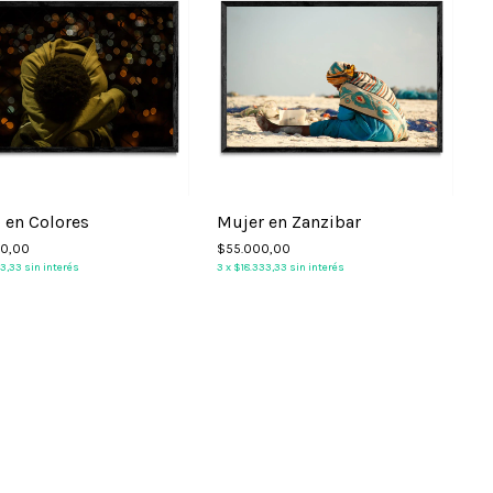
 en Colores
Mujer en Zanzibar
00,00
$55.000,00
3
33,33
sin interés
3
x
$18.333,33
sin interés