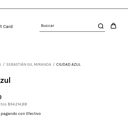
ft Card
S
/
SEBASTIÁN GIL MIRANDA
/
CIUDAD AZUL
zul
0
stos
$94.214,88
pagando con Efectivo