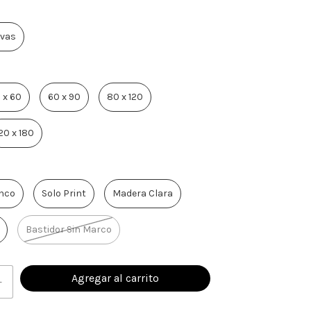
vas
 x 60
60 x 90
80 x 120
20 x 180
nco
Solo Print
Madera Clara
Bastidor Sin Marco