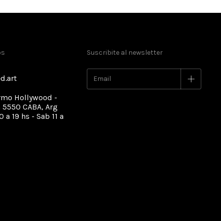
os
Suscribite al newsletter
d.art
rmo Hollywood -
 5550 CABA, Arg
0 a 19 hs - Sab 11 a