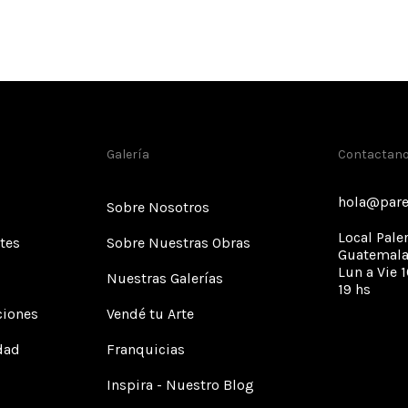
Galería
Contactan
hola@pare
Sobre Nosotros
Local Pale
tes
Sobre Nuestras Obras
Guatemala
Lun a Vie 1
Nuestras Galerías
19 hs
ciones
Vendé tu Arte
idad
Franquicias
Inspira - Nuestro Blog