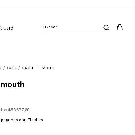
ft Card
S
/
LAKS
/
CASSETTE MOUTH
 mouth
stos
$58.677,69
pagando con Efectivo