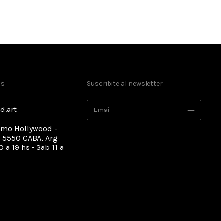
os
Suscribite al newsletter
d.art
rmo Hollywood -
 5550 CABA, Arg
0 a 19 hs - Sab 11 a