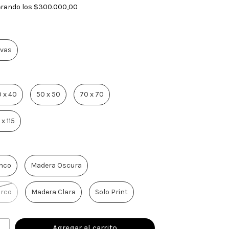
rando los
$300.000,00
vas
 x 40
50 x 50
70 x 70
 x 115
nco
Madera Oscura
arco
Madera Clara
Solo Print