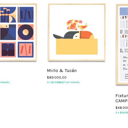
Mirlo & Tucán
$89.000,00
 interés
3
x
$29.666,67
sin interés
Fixtu
CAMP
$48.00
3
x
$16.00