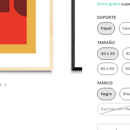
Envío gratis
supe
SOPORTE
Papel
Can
TAMAÑO
30 x 30
40
90 x 90
115
MARCO
8
Negro
Bla
Bastidor Sin M