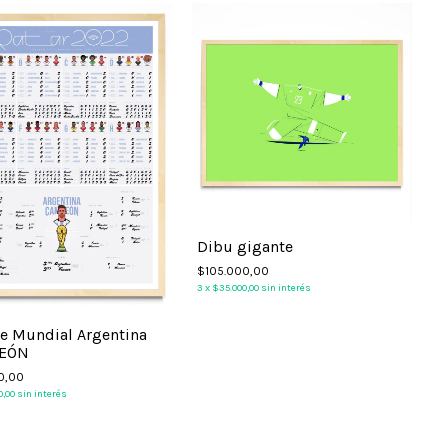
Dibu gigante
$105.000,00
3
x
$35.000,00
sin interés
re Mundial Argentina
EÓN
3
0,00
0,00
sin interés