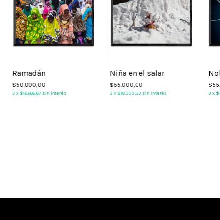
Ramadán
Niña en el salar
No
$50.000,00
$55.000,00
$55
3
x
$16.666,67
sin interés
3
x
$18.333,33
sin interés
3
x
$