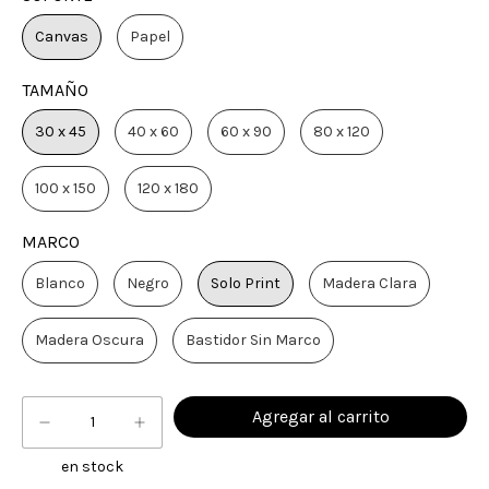
Canvas
Papel
TAMAÑO
30 x 45
40 x 60
60 x 90
80 x 120
100 x 150
120 x 180
MARCO
Blanco
Negro
Solo Print
Madera Clara
Madera Oscura
Bastidor Sin Marco
en stock