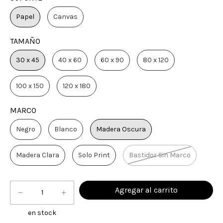
Papel
Canvas
TAMAÑO
30 x 45
40 x 60
60 x 90
80 x 120
100 x 150
120 x 180
MARCO
Negro
Blanco
Madera Oscura
Madera Clara
Solo Print
Bastidor Sin Marco
en stock