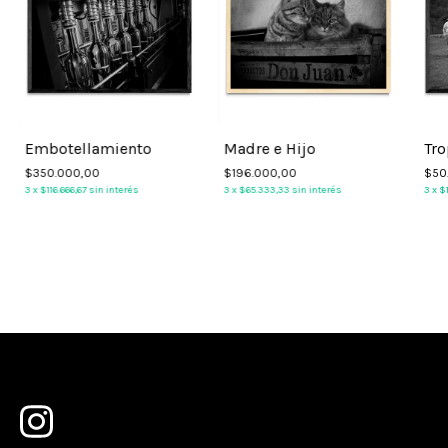
Embotellamiento
Madre e Hijo
Tro
$350.000,00
$196.000,00
$50
3
x
$116.666,67
sin interés
3
x
$65.333,33
sin interés
3
x
$1