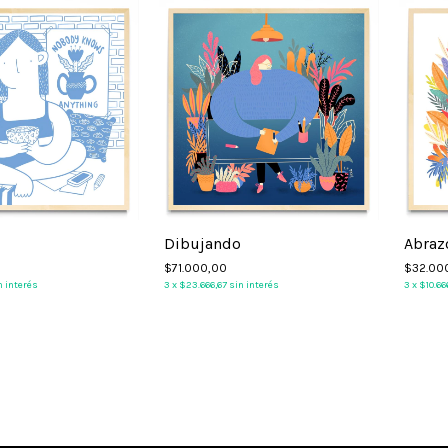
Dibujando
Abraz
$71.000,00
$32.00
n interés
3
x
$23.666,67
sin interés
3
x
$10.66