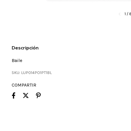
1
/
Descripción
Baile
SKU:
LUP014PO1PT1BL
COMPARTIR