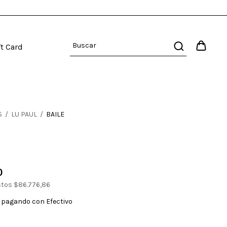
ft Card
S
/
LU PAUL
/
BAILE
0
stos
$86.776,86
pagando con Efectivo