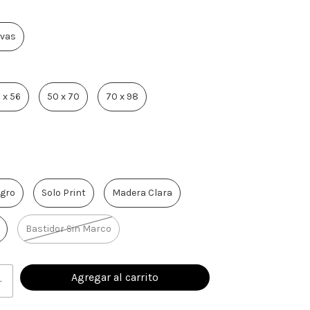
vas
 x 56
50 x 70
70 x 98
gro
Solo Print
Madera Clara
Bastidor Sin Marco