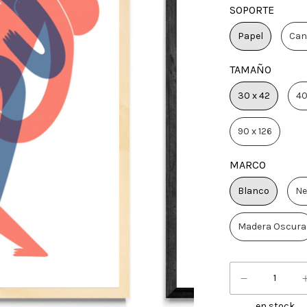
SOPORTE
Papel
Can
TAMAÑO
30 x 42
40
90 x 126
MARCO
Blanco
Ne
Madera Oscura
en stock