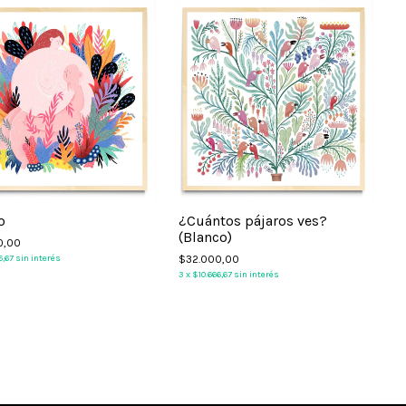
o
¿Cuántos pájaros ves?
(Blanco)
0,00
3
6,67
sin interés
$32.000,00
3
x
$10.666,67
sin interés