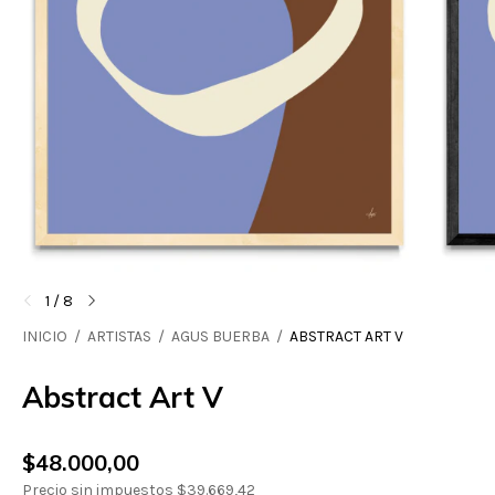
1
/
8
INICIO
/
ARTISTAS
/
AGUS BUERBA
/
ABSTRACT ART V
Abstract Art V
$48.000,00
Precio sin impuestos
$39.669,42