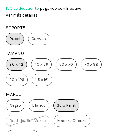
15% de descuento
pagando con Efectivo
Ver más detalles
SOPORTE
Papel
Canvas
TAMAÑO
30 x 42
40 x 56
50 x 70
70 x 98
90 x 126
115 x 161
MARCO
Negro
Blanco
Solo Print
Bastidor Sin Marco
Madera Oscura