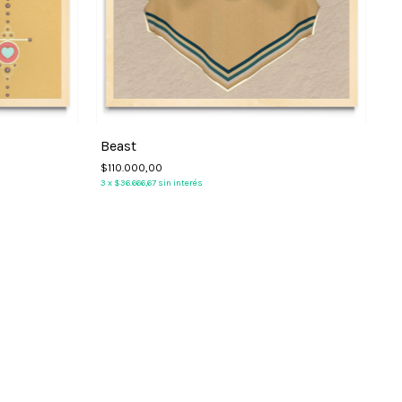
Beast
$110.000,00
3
x
$36.666,67
sin interés