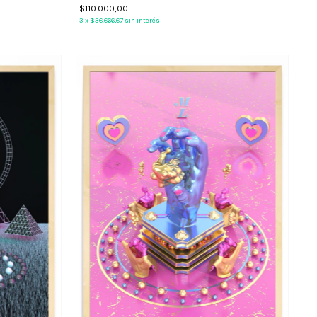
$110.000,00
3
x
$36.666,67
sin interés