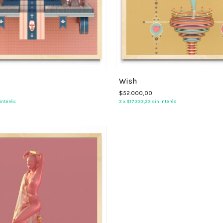
Wish
$52.000,00
 interés
3
x
$17.333,33
sin interés