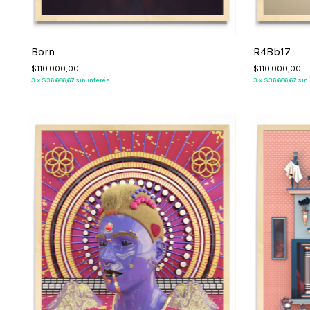
Born
R4Bb17
$110.000,00
$110.000,00
3
x
$36.666,67
sin interés
3
x
$36.666,67
sin