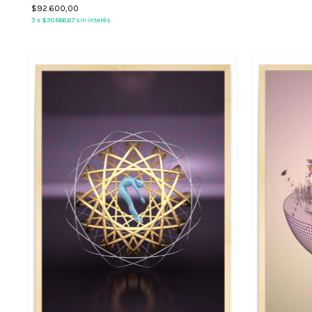
$92.600,00
3
x
$30.866,67
sin interés