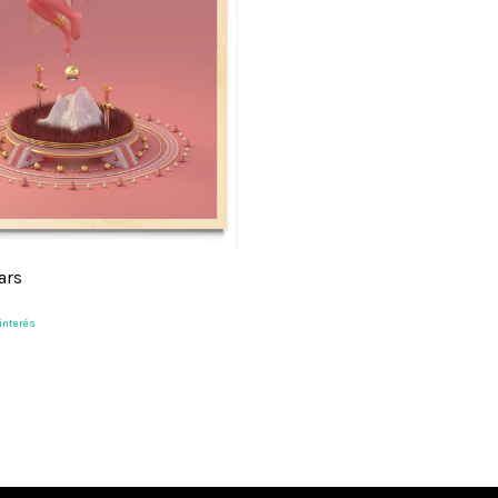
ars
 interés