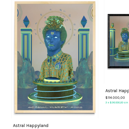
Astral Hap
$114.000,00
3
x
$38.000,00
sin
Astral Happyland