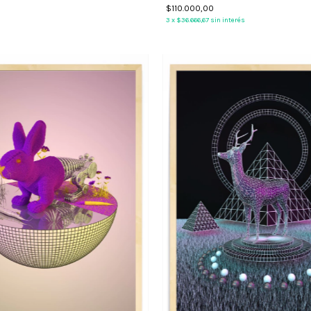
$110.000,00
3
x
$36.666,67
sin interés