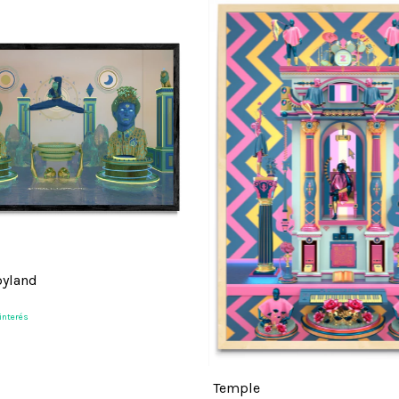
pyland
 interés
Temple