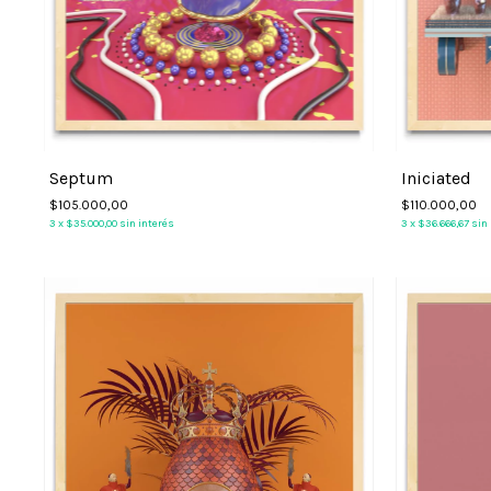
Septum
Iniciated
$105.000,00
$110.000,00
3
x
$35.000,00
sin interés
3
x
$36.666,67
sin