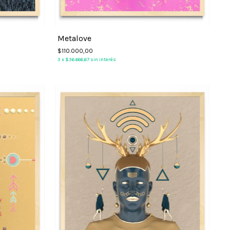
Metalove
$110.000,00
3
x
$36.666,67
sin interés