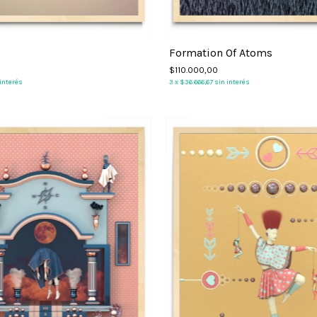
Formation Of Atoms
$110.000,00
 interés
3
x
$36.666,67
sin interés