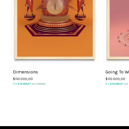
Dimensions
Going To W
$110.000,00
$110.000,00
3
x
$36.666,67
sin interés
3
x
$36.666,67
sin