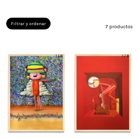
Filtrar y ordenar
7 productos
1
/
8
1
/
8