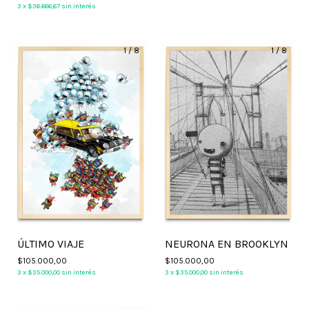
3
x
$36.666,67
sin interés
1
/
8
1
/
8
ÚLTIMO VIAJE
NEURONA EN BROOKLYN
$105.000,00
$105.000,00
3
x
$35.000,00
sin interés
3
x
$35.000,00
sin interés