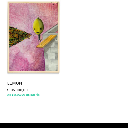
1
/
8
LEMON
$105.000,00
3
x
$35.000,00
sin interés