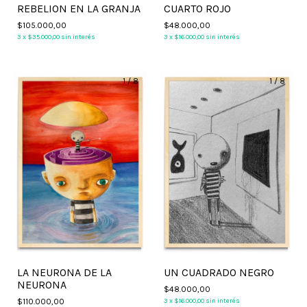
REBELION EN LA GRANJA
CUARTO ROJO
$105.000,00
$48.000,00
3
x
$35.000,00
sin interés
3
x
$16.000,00
sin interés
1
/
8
1
/
8
LA NEURONA DE LA
UN CUADRADO NEGRO
NEURONA
$48.000,00
$110.000,00
3
x
$16.000,00
sin interés