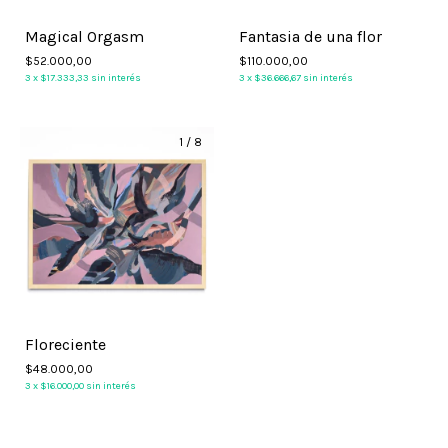
Magical Orgasm
Fantasia de una flor
$52.000,00
$110.000,00
3
x
$17.333,33
sin interés
3
x
$36.666,67
sin interés
1
/
8
Floreciente
$48.000,00
3
x
$16.000,00
sin interés