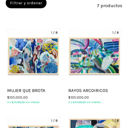
Filtrar y ordenar
7 productos
1
/
8
1
/
8
MUJER QUE BROTA
RAYOS ARCOIRICOS
$105.000,00
$105.000,00
3
x
$35.000,00
sin interés
3
x
$35.000,00
sin interés
1
/
8
1
/
8