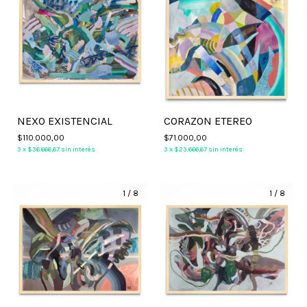
NEXO EXISTENCIAL
CORAZON ETEREO
$110.000,00
$71.000,00
3
x
$36.666,67
sin interés
3
x
$23.666,67
sin interés
1
/
8
1
/
8