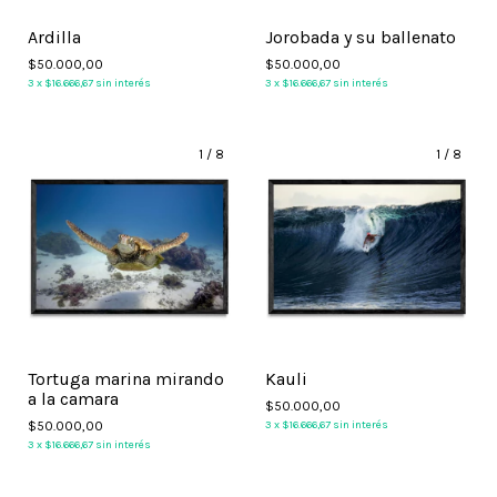
Ardilla
Jorobada y su ballenato
$50.000,00
$50.000,00
3
x
$16.666,67
sin interés
3
x
$16.666,67
sin interés
1
/
8
1
/
8
Tortuga marina mirando
Kauli
a la camara
$50.000,00
$50.000,00
3
x
$16.666,67
sin interés
3
x
$16.666,67
sin interés