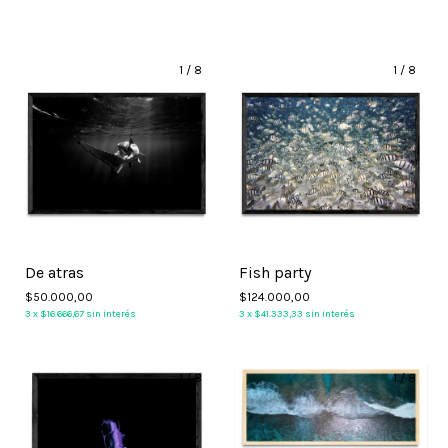
1
/
8
1
/
8
De atras
Fish party
$50.000,00
$124.000,00
3
x
$16.666,67
sin interés
3
x
$41.333,33
sin interés
1
/
8
1
/
8