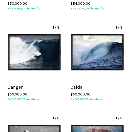
$50.000,00
$114.000,00
3
x
$16.666,67
sin interés
3
x
$38.000,00
sin interés
1
/
8
1
/
8
Danger
Caida
$50.000,00
$50.000,00
3
x
$16.666,67
sin interés
3
x
$16.666,67
sin interés
1
/
8
1
/
8