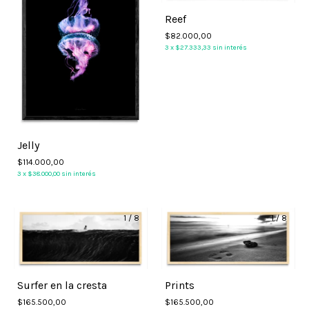
Reef
$82.000,00
3
x
$27.333,33
sin interés
Jelly
$114.000,00
3
x
$38.000,00
sin interés
1
/
8
1
/
8
Surfer en la cresta
Prints
$165.500,00
$165.500,00