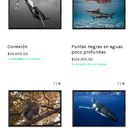
Conexión
Puntas negras en aguas
poco profundas
$50.000,00
3
x
$16.666,67
sin interés
$103.300,00
3
x
$34.433,33
sin interés
1
/
8
1
/
8