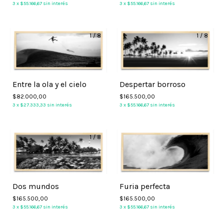
3
x
$55.166,67
sin interés
3
x
$55.166,67
sin interés
1
/
8
1
/
8
Entre la ola y el cielo
Despertar borroso
$82.000,00
$165.500,00
3
x
$27.333,33
sin interés
3
x
$55.166,67
sin interés
1
/
8
1
/
8
Dos mundos
Furia perfecta
$165.500,00
$165.500,00
3
x
$55.166,67
sin interés
3
x
$55.166,67
sin interés