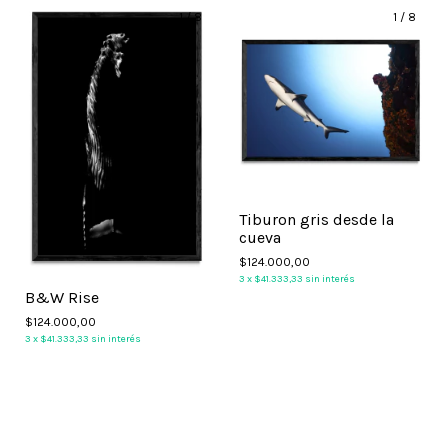
1
/
8
1
/
8
Tiburon gris desde la
cueva
$124.000,00
3
x
$41.333,33
sin interés
B&W Rise
$124.000,00
3
x
$41.333,33
sin interés