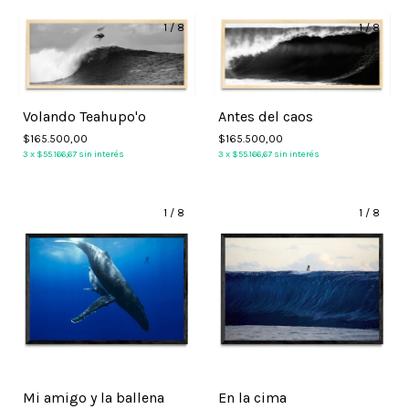
1
/
8
1
/
8
Volando Teahupo'o
Antes del caos
$165.500,00
$165.500,00
3
x
$55.166,67
sin interés
3
x
$55.166,67
sin interés
1
/
8
1
/
8
Mi amigo y la ballena
En la cima