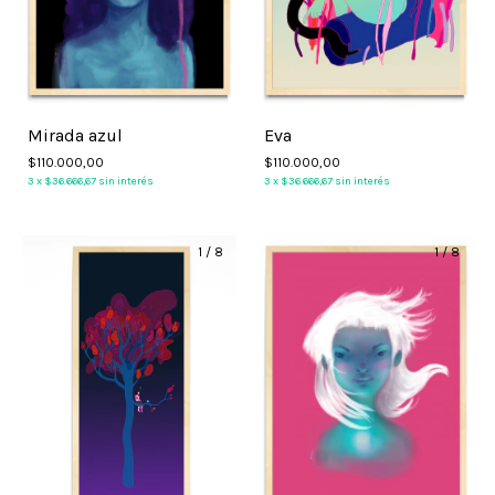
Mirada azul
Eva
$110.000,00
$110.000,00
3
x
$36.666,67
sin interés
3
x
$36.666,67
sin interés
1
/
8
1
/
8