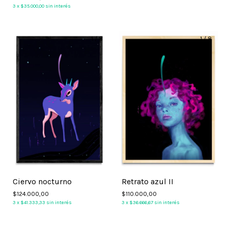
3
x
$35.000,00
sin interés
1
/
8
1
/
8
Ciervo nocturno
Retrato azul II
$124.000,00
$110.000,00
3
x
$41.333,33
sin interés
3
x
$36.666,67
sin interés