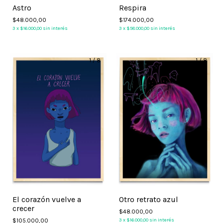
Astro
Respira
$48.000,00
$174.000,00
3
x
$16.000,00
sin interés
3
x
$58.000,00
sin interés
1
/
8
1
/
8
El corazón vuelve a
Otro retrato azul
crecer
$48.000,00
$105.000,00
3
x
$16.000,00
sin interés