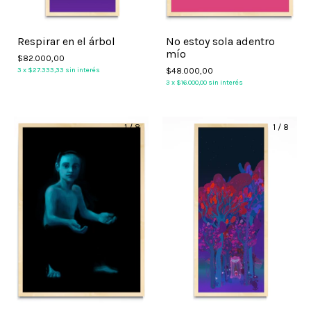
Respirar en el árbol
No estoy sola adentro
mío
$82.000,00
3
x
$27.333,33
sin interés
$48.000,00
3
x
$16.000,00
sin interés
1
/
8
1
/
8