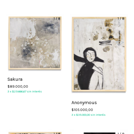
1
/
8
1
/
8
Sakura
$89.000,00
3
x
$29.666,67
sin interés
Anonymous
$105.000,00
3
x
$35.000,00
sin interés
1
/
8
1
/
8