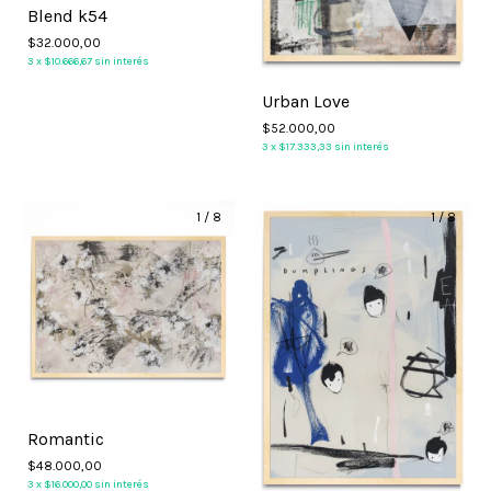
Blend k54
$32.000,00
3
x
$10.666,67
sin interés
Urban Love
$52.000,00
3
x
$17.333,33
sin interés
1
/
8
1
/
8
Romantic
$48.000,00
3
x
$16.000,00
sin interés