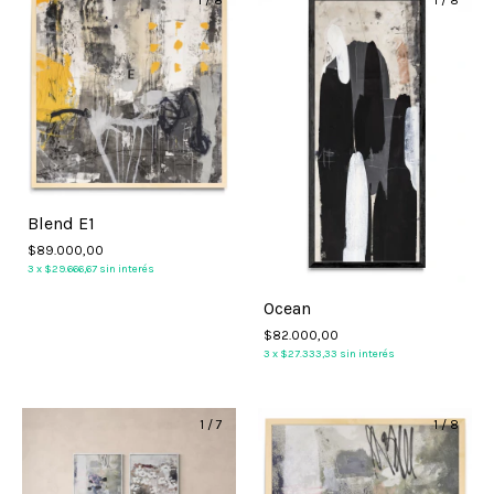
Blend E1
$89.000,00
3
x
$29.666,67
sin interés
Ocean
$82.000,00
3
x
$27.333,33
sin interés
1
/
7
1
/
8