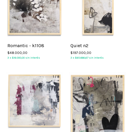
Romantic - k1108
Quiet n2
$48.000,00
$197.000,00
3
x
$16.000,00
sin interés
3
x
$65.666,67
sin interés
1
/
8
1
/
8