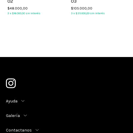
02
03
$48.000,00
$105.000,00
3
x
$16.000,00
sin interés
3
x
$35.000,00
sin interés
Ayuda
Galería
Contactanos