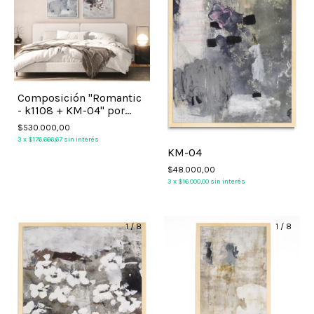
Composición "Romantic
- k1108 + KM-04" por
Gaby Perez
$530.000,00
3
x
$176.666,67
sin interés
KM-04
$48.000,00
3
x
$16.000,00
sin interés
1
/
8
1
/
8