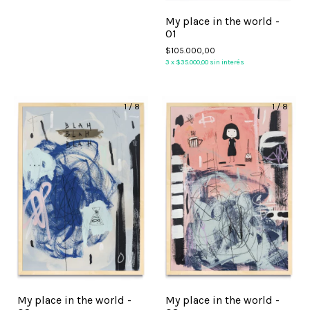
My place in the world -
01
$105.000,00
3
x
$35.000,00
sin interés
1
/
8
1
/
8
My place in the world -
My place in the world -