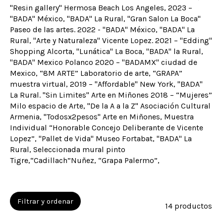
"Resin gallery" Hermosa Beach Los Angeles, 2023 –
"BADA" México, "BADA" La Rural, "Gran Salon La Boca"
Paseo de las artes. 2022 - "BADA" México, "BADA" La
Rural, "Arte y Naturaleza" Vicente Lopez. 2021 – "Edding"
Shopping Alcorta, "Lunática" La Boca, "BADA" la Rural,
"BADA" Mexico Polanco 2020 – "BADAMX" ciudad de
Mexico, “8M ARTE” Laboratorio de arte, “GRAPA”
muestra virtual, 2019 – "Affordable" New York, "BADA"
La Rural. "Sin Limites" Arte en Miñones 2018 – “Mujeres”
Milo espacio de Arte, "De la A a la Z" Asociación Cultural
Armenia, "Todosx2pesos" Arte en Miñones, Muestra
Individual “Honorable Concejo Deliberante de Vicente
Lopez”, "Pallet de Vida" Museo Fortabat, "BADA" La
Rural, Seleccionada mural pinto
Tigre,“Cadillach”Nuñez, “Grapa Palermo”,
Filtrar y ordenar
14 productos