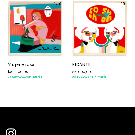
1
/
8
1
/
8
Mujer y rosa
PICANTE
$89.000,00
$71.000,00
3
x
$29.666,67
sin interés
3
x
$23.666,67
sin interés