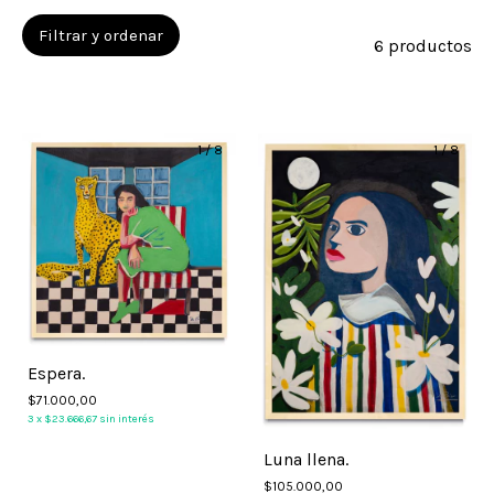
Filtrar y ordenar
6 productos
1
/
8
1
/
8
Espera.
$71.000,00
3
x
$23.666,67
sin interés
Luna llena.
$105.000,00