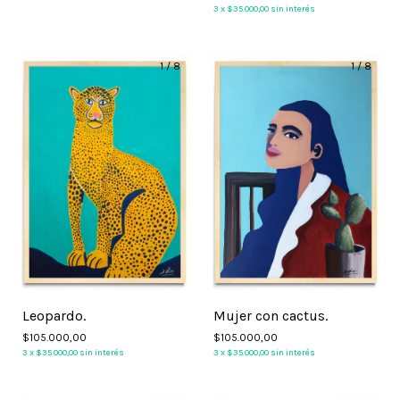
3
x
$35.000,00
sin interés
1
/
8
1
/
8
Leopardo.
Mujer con cactus.
$105.000,00
$105.000,00
3
x
$35.000,00
sin interés
3
x
$35.000,00
sin interés