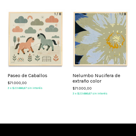
1
/
8
1
/
8
Paseo de Caballos
Nelumbo Nucifera de
extraño color
$71.000,00
3
x
$23.666,67
sin interés
$71.000,00
3
x
$23.666,67
sin interés