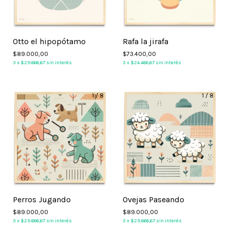
Otto el hipopótamo
Rafa la jirafa
$89.000,00
$73.400,00
3
x
$29.666,67
sin interés
3
x
$24.466,67
sin interés
1
/
8
1
/
8
Perros Jugando
Ovejas Paseando
$89.000,00
$89.000,00
3
x
$29.666,67
sin interés
3
x
$29.666,67
sin interés