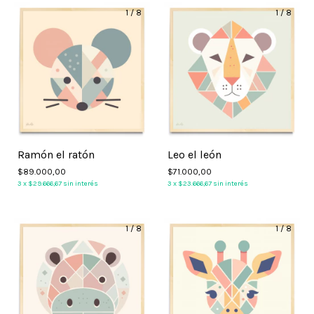
1
/
8
1
/
8
Ramón el ratón
Leo el león
$89.000,00
$71.000,00
3
x
$29.666,67
sin interés
3
x
$23.666,67
sin interés
1
/
8
1
/
8