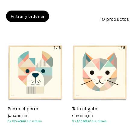
Filtrar y ordenar
10 productos
1
/
8
1
/
8
Pedro el perro
Tato el gato
$73.400,00
$89.000,00
3
x
$24.466,67
sin interés
3
x
$29.666,67
sin interés