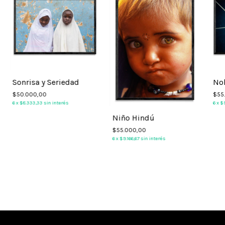
Sonrisa y Seriedad
No
$50.000,00
$55
6
x
$8.333,33
sin interés
6
x
$9
Niño Hindú
$55.000,00
6
x
$9.166,67
sin interés