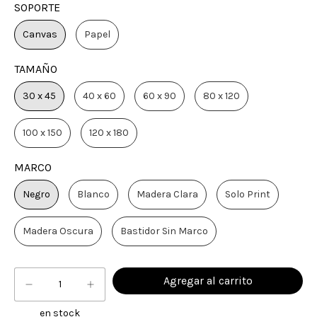
SOPORTE
Canvas
Papel
TAMAÑO
30 x 45
40 x 60
60 x 90
80 x 120
100 x 150
120 x 180
MARCO
Negro
Blanco
Madera Clara
Solo Print
Madera Oscura
Bastidor Sin Marco
en stock